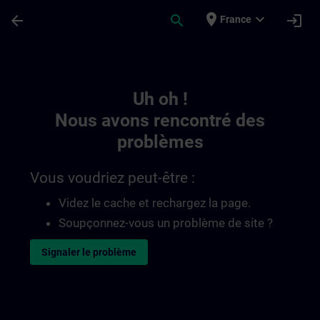
Passer au contenu principal
Page chargée
place
expand_more
arrow_back
search
login
France
Toc | SITRAIN
Uh oh !
Nous avons rencontré des
problèmes
Vous voudriez peut-être :
Videz le cache et rechargez la page.
Soupçonnez-vous un problème de site ?
Signaler le problème