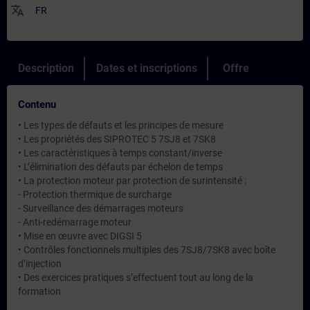
translate
FR
Description
Dates et inscriptions
Offre
Contenu
• Les types de défauts et les principes de mesure
• Les propriétés des SIPROTEC 5 7SJ8 et 7SK8
• Les caractéristiques à temps constant/inverse
• L’élimination des défauts par échelon de temps
• La protection moteur par protection de surintensité :
- Protection thermique de surcharge
- Surveillance des démarrages moteurs
- Anti-redémarrage moteur
• Mise en œuvre avec DIGSI 5
• Contrôles fonctionnels multiples des 7SJ8/7SK8 avec boîte
d’injection
• Des exercices pratiques s’effectuent tout au long de la
formation