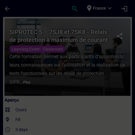
Passer au contenu principal
Page chargée
place
expand_more
arrow_back
search
login
France
Cours - SIPROTEC 5 – 7SJ8 et 7SK8 - Rela
SIPROTEC 5 – 7SJ8 et 7SK8 - Relais
share
de protection à maximum de courant
et protection moteur
Learning Event - Classroom
Cette formation permet aux participants d’approfondir
leurs connaissances sur l’utilisation et la réalisation de
tests fonctionnels sur les relais de protection
SIPR...
Plus
Aperçu
widgets
Cours
where_to_vote
FR
access_time
3 days