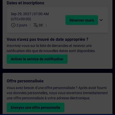
Dates et inscriptions
Sep 29, 2027 | 07:00 AM
(UTC+00:00)
expand_more
Réserver cours
schedule
translate
2 jours
DE
Vous n'avez pas trouvé de date appropriée ?
Inscrivez-vous sur la liste de demandes et recevez une
notification dès que de nouvelles dates sont disponibles.
Activer le service de notification
Offre personnalisée
Vous avez besoin d'une offre personnalisée ? Après avoir fourni
vos données personnelles, nous vous enverrons immédiatement
une offre personnalisée à votre adresse électronique.
Envoyez une offre personnelle