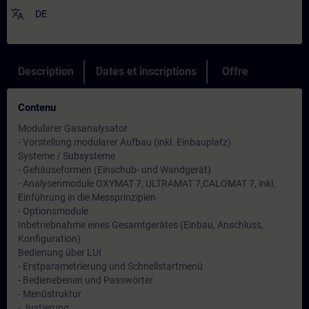
translate
DE
Description
Dates et inscriptions
Offre
Contenu
Modularer Gasanalysator
- Vorstellung modularer Aufbau (inkl. Einbauplatz)
Systeme / Subsysteme
- Gehäuseformen (Einschub- und Wandgerät)
- Analysenmodule OXYMAT 7, ULTRAMAT 7,CALOMAT 7, inkl.
Einführung in die Messprinzipien
- Optionsmodule
Inbetriebnahme eines Gesamtgerätes (Einbau, Anschluss,
Konfiguration)
Bedienung über LUI
- Erstparametrierung und Schnellstartmenü
- Bedienebenen und Passwörter
- Menüstruktur
- Justierung