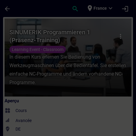
Passer au contenu principal
Page chargée
place
expand_more
arrow_back
search
login
France
Cours - SINUMERIK Programmieren 1 (Präse
SINUMERIK Programmieren 1
more_vert
(Präsenz-Training)
Learning Event - Classroom
In diesem Kurs erlernen Sie Bedienung von
Werkzeugmaschinen über die Bedientafel. Sie erstellen
einfache NC-Programme und ändern vorhandene NC-
Programme.
Aperçu
widgets
Cours
Avancée
where_to_vote
DE