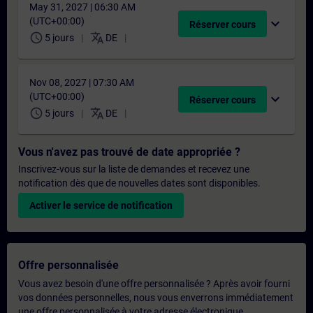
May 31, 2027 | 06:30 AM
(UTC+00:00)
expand_more
Réserver cours
schedule
translate
5 jours
DE
Nov 08, 2027 | 07:30 AM
(UTC+00:00)
expand_more
Réserver cours
schedule
translate
5 jours
DE
Vous n'avez pas trouvé de date appropriée ?
Inscrivez-vous sur la liste de demandes et recevez une
notification dès que de nouvelles dates sont disponibles.
Activer le service de notification
Offre personnalisée
Vous avez besoin d'une offre personnalisée ? Après avoir fourni
vos données personnelles, nous vous enverrons immédiatement
une offre personnalisée à votre adresse électronique.