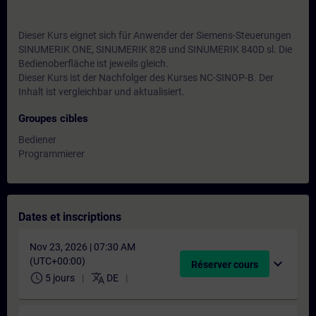
Dieser Kurs eignet sich für Anwender der Siemens-Steuerungen
SINUMERIK ONE, SINUMERIK 828 und SINUMERIK 840D sl. Die
Bedienoberfläche ist jeweils gleich.
Dieser Kurs ist der Nachfolger des Kurses NC-SINOP-B. Der
Inhalt ist vergleichbar und aktualisiert.
Groupes cibles
Bediener
Programmierer
Dates et inscriptions
Nov 23, 2026 | 07:30 AM
(UTC+00:00)
expand_more
Réserver cours
schedule
translate
5 jours
DE