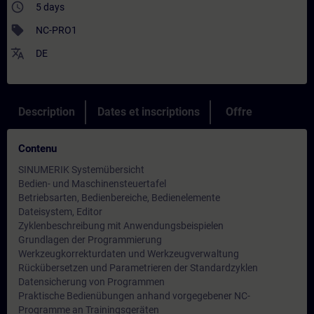
access_time
5 days
sell
NC-PRO1
translate
DE
Description
Dates et inscriptions
Offre
Contenu
SINUMERIK Systemübersicht
Bedien- und Maschinensteuertafel
Betriebsarten, Bedienbereiche, Bedienelemente
Dateisystem, Editor
Zyklenbeschreibung mit Anwendungsbeispielen
Grundlagen der Programmierung
Werkzeugkorrekturdaten und Werkzeugverwaltung
Rückübersetzen und Parametrieren der Standardzyklen
Datensicherung von Programmen
Praktische Bedienübungen anhand vorgegebener NC-
Programme an Trainingsgeräten