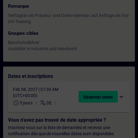
Remarque
Verfügbar als Präsenz- und Online-Seminar, auf Anfrage als Vor-
Ort-Training.
Groupes cibles
Berufschullehrer
Ausbilder in Industrie und Handwerk
Dates et inscriptions
Feb 08, 2027 | 07:30 AM
(UTC+00:00)
expand_more
Réserver cours
schedule
translate
5 jours
DE
Vous n'avez pas trouvé de date appropriée ?
Inscrivez-vous sur la liste de demandes et recevez une
notification dès que de nouvelles dates sont disponibles.