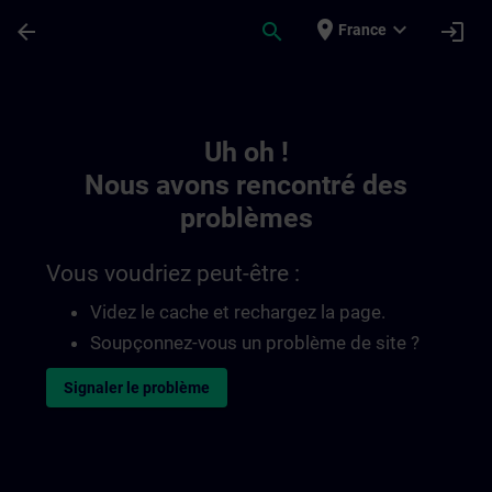
Passer au contenu principal
Page chargée
place
expand_more
arrow_back
search
login
France
Toc | SITRAIN
Uh oh !
Nous avons rencontré des
problèmes
Vous voudriez peut-être :
Videz le cache et rechargez la page.
Soupçonnez-vous un problème de site ?
Signaler le problème