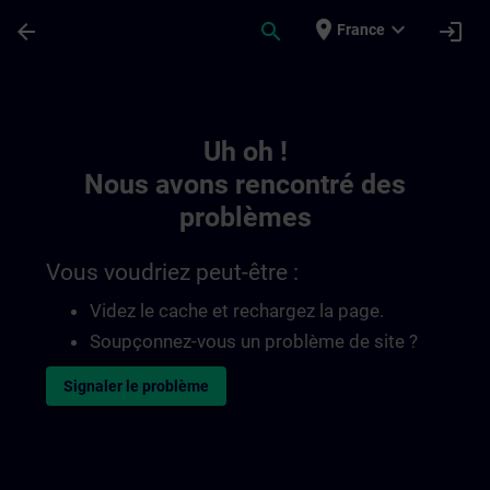
Passer au contenu principal
Page chargée
place
expand_more
arrow_back
search
login
France
Toc | SITRAIN
Uh oh !
Nous avons rencontré des
problèmes
Vous voudriez peut-être :
Videz le cache et rechargez la page.
Soupçonnez-vous un problème de site ?
Signaler le problème