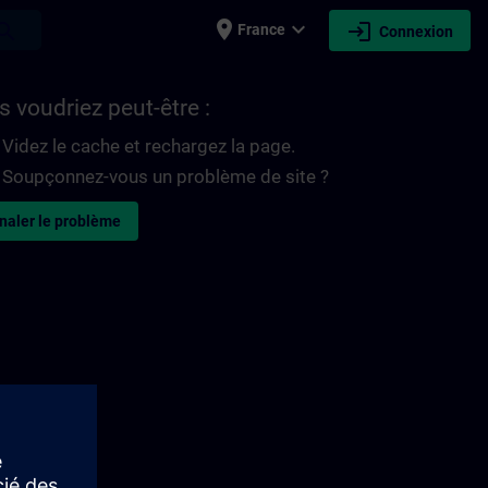
place
expand_more
login
earch
France
Connexion
 voudriez peut-être :
Videz le cache et rechargez la page.
Soupçonnez-vous un problème de site ?
naler le problème