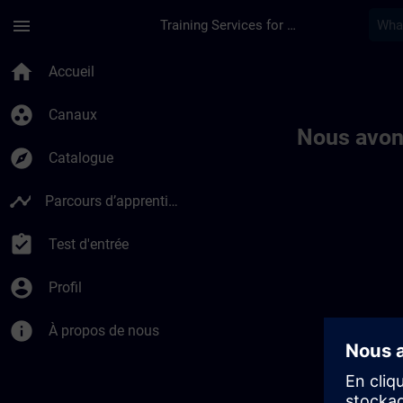
Passer au contenu principal
Page chargée
menu
Training Services for Digital Industries
Toc | SITRAIN
home
Accueil
group_work
Canaux
Nous avon
explore
Catalogue
timeline
Parcours d’apprentissage
assignment_turned_in
Test d'entrée
account_circle
Profil
info
À propos de nous