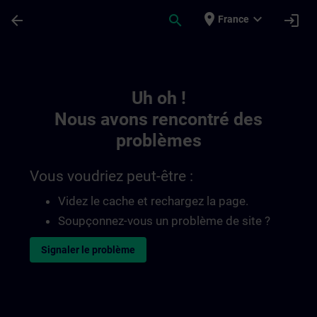
Passer au contenu principal
Page chargée
place
expand_more
arrow_back
search
login
France
Toc | SITRAIN
Uh oh !
Nous avons rencontré des
problèmes
Vous voudriez peut-être :
Videz le cache et rechargez la page.
Soupçonnez-vous un problème de site ?
Signaler le problème