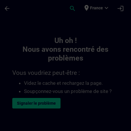
Passer au contenu principal
Page chargée
place
expand_more
arrow_back
search
login
France
Toc | SITRAIN
Uh oh !
Nous avons rencontré des
problèmes
Vous voudriez peut-être :
Videz le cache et rechargez la page.
Soupçonnez-vous un problème de site ?
Signaler le problème