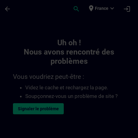
Passer au contenu principal
Page chargée
place
expand_more
arrow_back
search
login
France
Toc | SITRAIN
Uh oh !
Nous avons rencontré des
problèmes
Vous voudriez peut-être :
Videz le cache et rechargez la page.
Soupçonnez-vous un problème de site ?
Signaler le problème