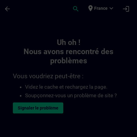
Passer au contenu principal
Page chargée
place
expand_more
arrow_back
search
login
France
Toc | SITRAIN
Uh oh !
Nous avons rencontré des
problèmes
Vous voudriez peut-être :
Videz le cache et rechargez la page.
Soupçonnez-vous un problème de site ?
Signaler le problème