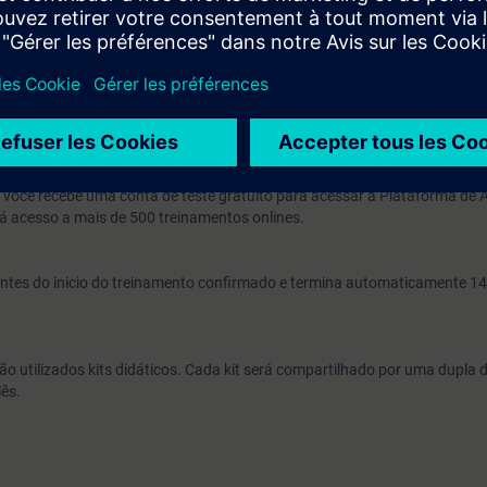
 recomissionamento.
capaz de identificar a causa das falhas e solucioná-las mais rapidament
a ou sistema, você também estará apto a adaptar a parametrização.
namentos em corrente alternada e Conhecimentos básicos em Informáti
o, você recebe uma conta de teste gratuito para acessar a Plataforma de
á acesso a mais de 500 treinamentos onlines.
s antes do inicio do treinamento confirmado e termina automaticamente 14
ão utilizados kits didáticos. Cada kit será compartilhado por uma dupla 
lês.