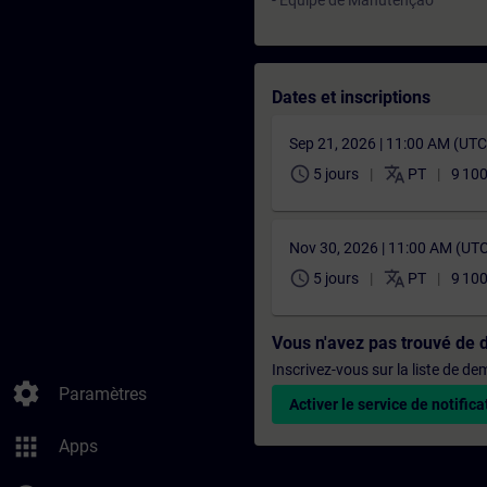
- Equipe de Manutenção
Dates et inscriptions
Sep 21, 2026 | 11:00 AM (UT
schedule
translate
5 jours
PT
9 10
Nov 30, 2026 | 11:00 AM (UT
schedule
translate
5 jours
PT
9 10
Vous n'avez pas trouvé de 
Inscrivez-vous sur la liste de d
settings
Paramètres
Activer le service de notifica
apps
Apps