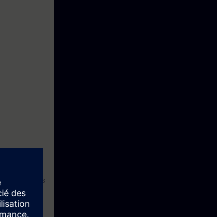
m falhas, estas
120 quando
 dados,