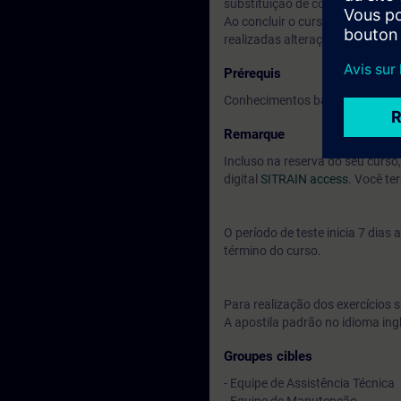
substituição de componentes e
Ao concluir o curso, você será 
realizadas alterações na plant
Prérequis
Conhecimentos básicos de acio
Remarque
Incluso na reserva do seu curs
digital
SITRAIN access.
Você ter
O período de teste inicia 7 dia
término do curso.
Para realização dos exercícios s
A apostila padrão no idioma ing
Groupes cibles
- Equipe de Assistência Técnica