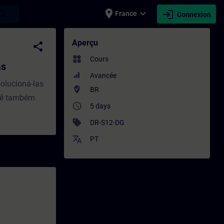
place
expand_more
login
earch
France
Connexion
traînement - Formation - Formation conti
Aperçu
share
widgets
Cours
as
Avancée
solucioná-las
where_to_vote
BR
ocê também
access_time
5 days
sell
DR-S12-DG
translate
PT