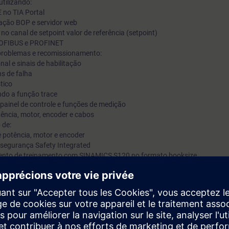
tilizando:
 no TIA Portal
ração BOP e servidor web
no canal de setpoint valor de referência (setpoint)
PROFIBUS e PROFINET
problemas e recomissionamento:
nal e sinais de habilitação
s de falha
tico
ando a função trace
 painel de controle e funções de medição
tência, motor, encoder e cabos
 de:
e potência, motor e encoder
segurança Safety Integrated
mento de treinamento com SINAMICS S120 no formato booksize
ão confiável do sistema de acionamento SINAMICS S120. Quando ocorre
or tempo possível para retomar a operação.
a manusear corretamente e com segurança os acionamentos SINAMICS S
m diversos cenários, você praticará medidas adequadas como backup de