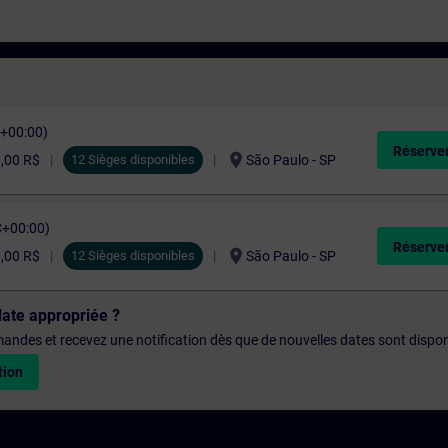
C+00:00)
Réserver
location_on
0,00 R$
12 Sièges disponibles
São Paulo - SP
C+00:00)
Réserver
location_on
0,00 R$
12 Sièges disponibles
São Paulo - SP
date appropriée ?
emandes et recevez une notification dès que de nouvelles dates sont dispon
tion