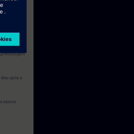
e. Quando forem
ca
 Aprendizagem
 dias após o
de alunos.