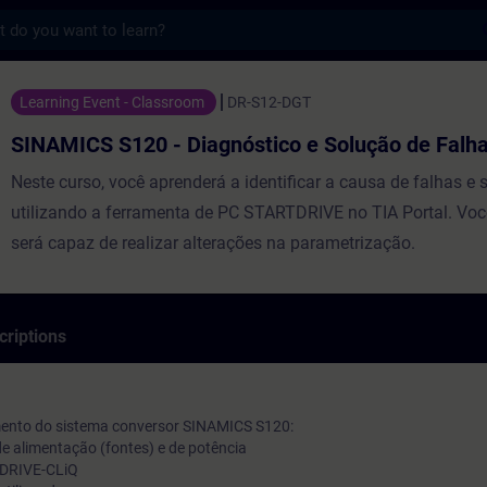
s
20 - Diagnóstico e Solução de Falhas - En
Learning Event - Classroom
DR-S12-DGT
SINAMICS S120 - Diagnóstico e Solução de Falh
Neste curso, você aprenderá a identificar a causa de falhas e 
utilizando a ferramenta de PC STARTDRIVE no TIA Portal. V
será capaz de realizar alterações na parametrização.
criptions
amento do sistema conversor SINAMICS S120:
de alimentação (fontes) e de potência
e DRIVE-CLiQ