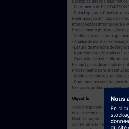
Backup de dados e diagnóstico u
- Ferramenta de PC STARTDRIVE
- Painel operador Painel de ope
Determinação do fluxo de sinais 
Interconexões internas para 
Procedimento para solução de 
- Verificação do estado operacio
- Análise de alarmes e mensagen
- Leitura da memória de diagnós
- Rastreamento de sinais utiliz
- Operação de teste utilizando o
Falhas típicas de unidade de po
Procedimento para substituição
- Módulo de controle, unidade d
- Componentes com funções de 
Exercícios práticos em equipa
Objectifs
Você é responsável pela operaç
devem ser solucionadas no men
Neste curso, você aprenderá 
ocorrer uma falha. Com base e