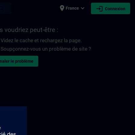
place
expand_more
login
earch
France
Connexion
 voudriez peut-être :
Videz le cache et rechargez la page.
Soupçonnez-vous un problème de site ?
naler le problème