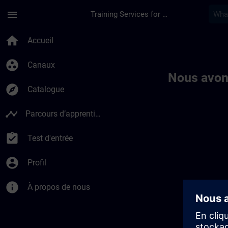
Passer au contenu principal
Page chargée
menu
Training Services for Digital Industries
Toc | SITRAIN
home
Accueil
group_work
Canaux
Nous avon
explore
Catalogue
timeline
Parcours d’apprentissage
assignment_turned_in
Test d'entrée
account_circle
Profil
info
À propos de nous