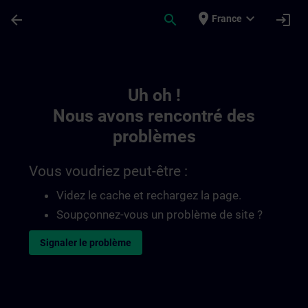
Passer au contenu principal
Page chargée
place
expand_more
arrow_back
search
login
France
Toc | SITRAIN
Uh oh !
Nous avons rencontré des
problèmes
Vous voudriez peut-être :
Videz le cache et rechargez la page.
Soupçonnez-vous un problème de site ?
Signaler le problème