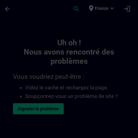
Passer au contenu principal
Page chargée
place
expand_more
arrow_back
search
login
France
Toc | SITRAIN
Uh oh !
Nous avons rencontré des
problèmes
Vous voudriez peut-être :
Videz le cache et rechargez la page.
Soupçonnez-vous un problème de site ?
Signaler le problème