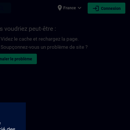
place
expand_more
login
earch
France
Connexion
 voudriez peut-être :
Videz le cache et rechargez la page.
Soupçonnez-vous un problème de site ?
naler le problème