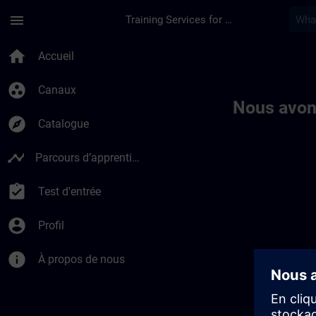
Passer au contenu principal
Page chargée
menu
Training Services for Digital Industries
Toc | SITRAIN
home
Accueil
group_work
Canaux
Nous avon
explore
Catalogue
timeline
Parcours d’apprentissage
assignment_turned_in
Test d'entrée
account_circle
Profil
info
À propos de nous