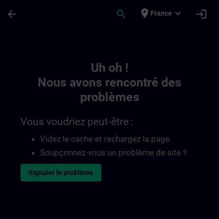
Passer au contenu principal
Page chargée
place
expand_more
arrow_back
search
login
France
Toc | SITRAIN
Uh oh !
Nous avons rencontré des
problèmes
Vous voudriez peut-être :
Videz le cache et rechargez la page.
Soupçonnez-vous un problème de site ?
Signaler le problème