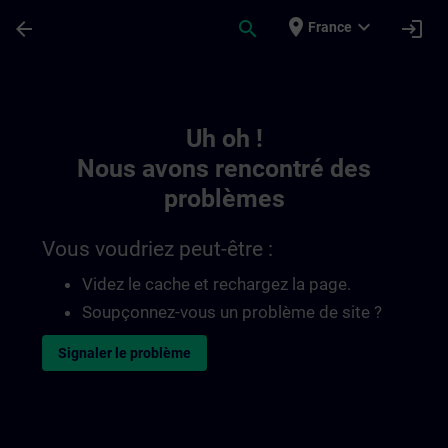
Passer au contenu principal
Page chargée
place
expand_more
arrow_back
search
login
France
Toc | SITRAIN
Uh oh !
Nous avons rencontré des
problèmes
Vous voudriez peut-être :
Videz le cache et rechargez la page.
Soupçonnez-vous un problème de site ?
Signaler le problème