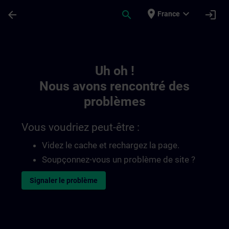
Passer au contenu principal
Page chargée
place
expand_more
arrow_back
search
login
France
Toc | SITRAIN
Uh oh !
Nous avons rencontré des
problèmes
Vous voudriez peut-être :
Videz le cache et rechargez la page.
Soupçonnez-vous un problème de site ?
Signaler le problème