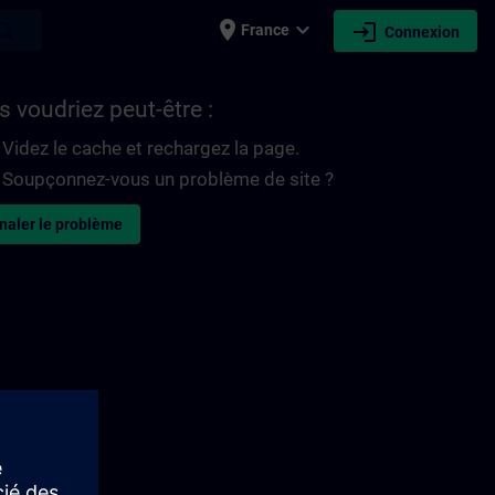
place
expand_more
login
earch
France
Connexion
 voudriez peut-être :
Videz le cache et rechargez la page.
Soupçonnez-vous un problème de site ?
naler le problème