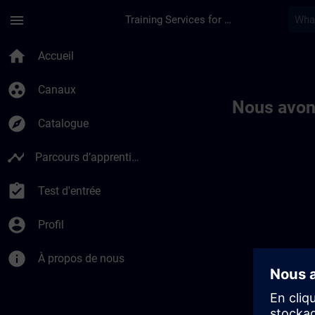
Passer au contenu principal
Page chargée
menu
Training Services for Digital Industries
Toc | SITRAIN
home
Accueil
group_work
Canaux
Nous avon
explore
Catalogue
timeline
Parcours d’apprentissage
assignment_turned_in
Test d'entrée
account_circle
Profil
info
À propos de nous