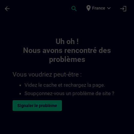
Passer au contenu principal
Page chargée
place
expand_more
arrow_back
search
login
France
Toc | SITRAIN
Uh oh !
Nous avons rencontré des
problèmes
Vous voudriez peut-être :
Videz le cache et rechargez la page.
Soupçonnez-vous un problème de site ?
Signaler le problème