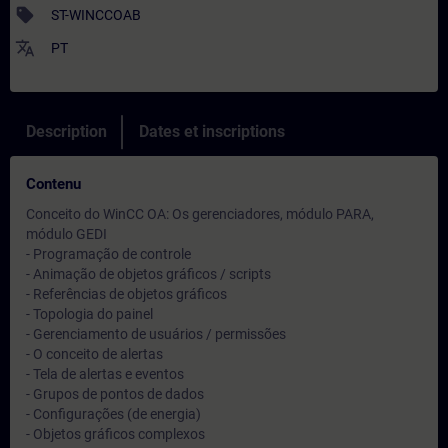
sell
ST-WINCCOAB
translate
PT
Description
Dates et inscriptions
Contenu
Conceito do WinCC OA: Os gerenciadores, módulo PARA,
módulo GEDI
- Programação de controle
- Animação de objetos gráficos / scripts
- Referências de objetos gráficos
- Topologia do painel
- Gerenciamento de usuários / permissões
- O conceito de alertas
- Tela de alertas e eventos
- Grupos de pontos de dados
- Configurações (de energia)
- Objetos gráficos complexos