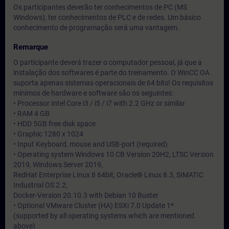
Os participantes deverão ter conhecimentos de PC (MS
Windows), ter conhecimentos de PLC e de redes. Um básico
conhecimento de programação será uma vantagem.
Remarque
O participante deverá trazer o computador pessoal, já que a
instalação dos softwares é parte do treinamento. O WinCC OA
suporta apenas sistemas operacionais de 64 bits! Os requisitos
mínimos de hardware e software são os seguintes:
• Processor Intel Core i3 / i5 / i7 with 2.2 GHz or similar
• RAM 4 GB
• HDD 5GB free disk space
• Graphic 1280 x 1024
• Input Keyboard, mouse and USB-port (required)
• Operating system Windows 10 CB Version 20H2, LTSC Version
2019, Windows Server 2019,
RedHat Enterprise Linux 8 64bit, Oracle® Linux 8.3, SIMATIC
Industrial OS 2.2,
Docker-Version 20.10.3 with Debian 10 Buster
• Optional VMware Cluster (HA) ESXi 7.0 Update 1*
(supported by all operating systems which are mentioned
above)