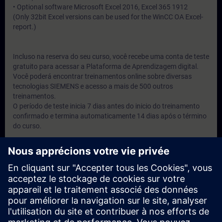
• Optional software Microsoft Excel 2016, Excel 365 1912
(Only 32bit Excel versions can be used for the WinCC OA Excel-
report.)
Incluso na reserva do seu curso, você recebe uma conta de teste
gratuito para acessar a Plataforma de Aprendizagem digital.
Você poderá encontrar treinamentos online sobre diversas
tecnologias SIEMENS e acesso a mais de 500 outros
treinamentos.
O período de teste inicia 7 dias antes do inicio do treinamento
confirmado e termina automaticamente 14 dias após o término
do curso.
Groupes cibles
Engenheiros, técnicos e usuários do produto.
Dates et inscriptions
Actuellement, aucun événement disponible