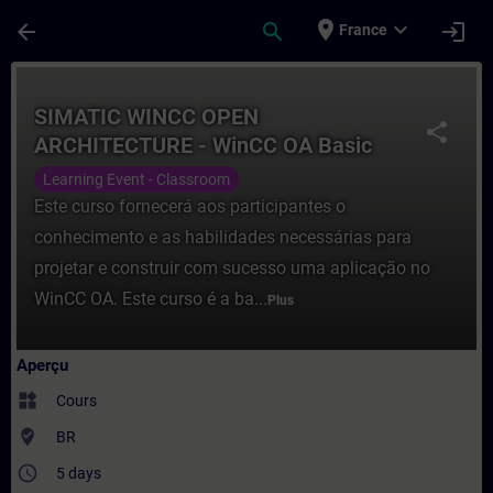
Passer au contenu principal
Page chargée
place
expand_more
arrow_back
search
login
France
Cours - SIMATIC WINCC OPEN ARCHITECTUR
SIMATIC WINCC OPEN
share
ARCHITECTURE - WinCC OA Basic
Learning Event - Classroom
Este curso fornecerá aos participantes o
conhecimento e as habilidades necessárias para
projetar e construir com sucesso uma aplicação no
WinCC OA. Este curso é a ba...
Plus
Aperçu
widgets
Cours
where_to_vote
BR
access_time
5 days