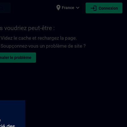
place
expand_more
login
earch
France
Connexion
 voudriez peut-être :
Videz le cache et rechargez la page.
Soupçonnez-vous un problème de site ?
naler le problème