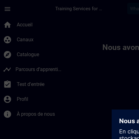
Passer au contenu principal
Page chargée
menu
Training Services for Digital Industries
Toc | SITRAIN
home
Accueil
group_work
Canaux
Nous avon
explore
Catalogue
timeline
Parcours d’apprentissage
assignment_turned_in
Test d'entrée
account_circle
Profil
info
À propos de nous