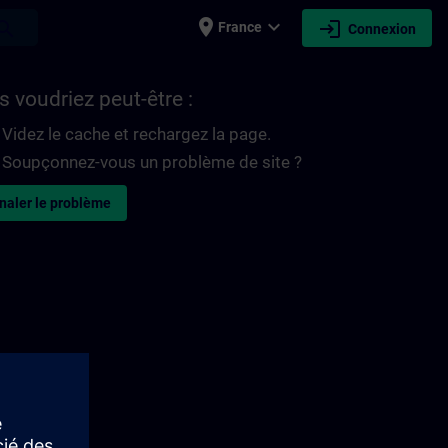
place
expand_more
login
earch
France
Connexion
 voudriez peut-être :
Videz le cache et rechargez la page.
Soupçonnez-vous un problème de site ?
naler le problème