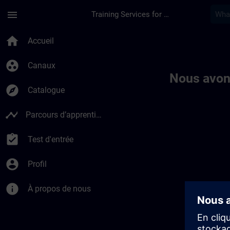
Passer au contenu principal
Page chargée
menu
Training Services for Digital Industries
Toc | SITRAIN
home
Accueil
group_work
Canaux
Nous avon
explore
Catalogue
timeline
Parcours d’apprentissage
assignment_turned_in
Test d'entrée
account_circle
Profil
info
À propos de nous