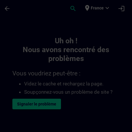
Passer au contenu principal
Page chargée
place
expand_more
arrow_back
search
login
France
Toc | SITRAIN
Uh oh !
Nous avons rencontré des
problèmes
Vous voudriez peut-être :
Videz le cache et rechargez la page.
Soupçonnez-vous un problème de site ?
Signaler le problème