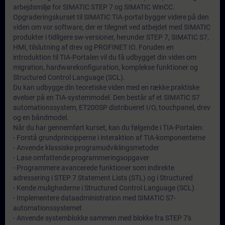
arbejdsmiljø for SIMATIC STEP 7 og SIMATIC WinCC.
Opgraderingskurset til SIMATIC TIA-portal bygger videre på den
viden om vor software, der er tilegnet ved atbejdet med SIMATIC
produkter i tidligere sw-versioner, herunder STEP 7, SIMATIC S7,
HMI, tilslutning af drev og PROFINET IO. Foruden en
introduktion til TIA-Portalen vil du få udbygget din viden om
migration, hardwarekonfiguration, komplekse funktioner og
Structured Control Language (SCL).
Du kan udbygge din teoretiske viden med en række praktiske
øvelser på en TIA-systemmodel. Den består af et SIMATIC S7
automationssystem, ET200SP distribueret I/O, touchpanel, drev
og en båndmodel.
Når du har gennemført kurset, kan du følgende i TIA-Portalen:
- Forstå grundprincipperne i interaktion af TIA-komponenterne
- Anvende klassiske programudviklingsmetoder
- Løse omfattende programmeringsopgaver
- Programmere avancerede funktioner som indirekte
adressering i STEP 7 Statement Lists (STL) og i Structured
- Kende mulighederne i Structured Control Language (SCL)
- Implementere dataadministration med SIMATIC S7-
automationssystemet
- Anvende systemblokke sammen med blokke fra STEP 7's