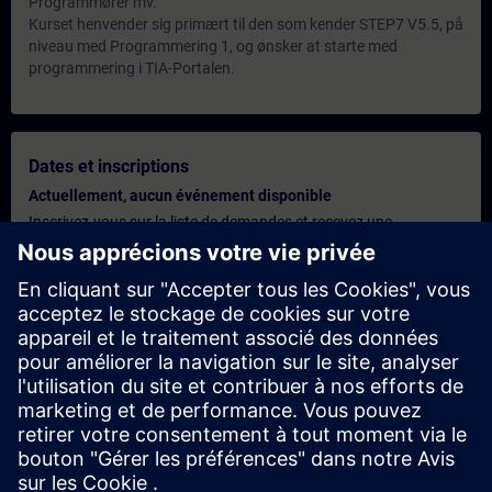
Programmører mv.
Kurset henvender sig primært til den som kender STEP7 V5.5, på
niveau med Programmering 1, og ønsker at starte med
programmering i TIA-Portalen.
Dates et inscriptions
Actuellement, aucun événement disponible
Inscrivez-vous sur la liste de demandes et recevez une
notification dès que de nouvelles dates sont disponibles.
Activer le service de notification
Offre personnalisée
Vous avez besoin d'une offre personnalisée ? Après avoir fourni
vos données personnelles, nous vous enverrons immédiatement
une offre personnalisée à votre adresse électronique.
Envoyez une offre personnelle