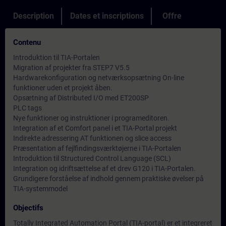
Description
Dates et inscriptions
Offre
Contenu
Introduktion til TIA-Portalen
Migration af projekter fra STEP7 V5.5
Hardwarekonfiguration og netværksopsætning On-line
funktioner uden et projekt åben.
Opsætning af Distributed I/O med ET200SP
PLC tags
Nye funktioner og instruktioner i programeditoren.
Integration af et Comfort panel i et TIA-Portal projekt
Indirekte adressering AT funktionen og slice access
Præsentation af fejlfindingsværktøjerne i TIA-Portalen
Introduktion til Structured Control Language (SCL)
Integration og idriftsættelse af et drev G120 i TIA-Portalen.
Grundigere forståelse af indhold gennem praktiske øvelser på
TIA-systemmodel
Objectifs
Totally Integrated Automation Portal (TIA-portal) er et integreret