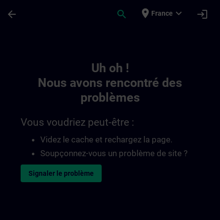
Passer au contenu principal
Page chargée
place
expand_more
arrow_back
search
login
France
Toc | SITRAIN
Uh oh !
Nous avons rencontré des
problèmes
Vous voudriez peut-être :
Videz le cache et rechargez la page.
Soupçonnez-vous un problème de site ?
Signaler le problème