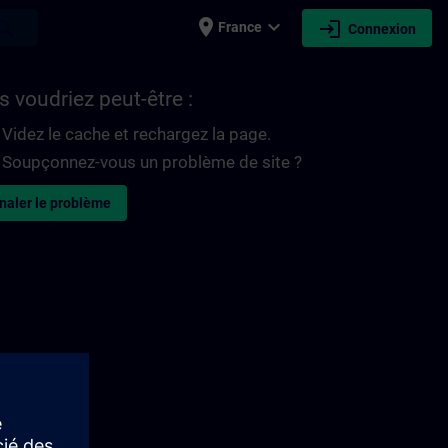
place
expand_more
login
earch
France
Connexion
 voudriez peut-être :
Videz le cache et rechargez la page.
Soupçonnez-vous un problème de site ?
naler le problème