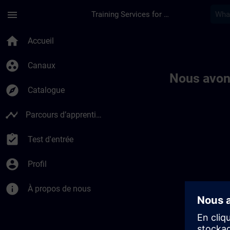
Passer au contenu principal
Page chargée
menu
Training Services for Digital Industries
Toc | SITRAIN
home
Accueil
group_work
Canaux
Nous avon
explore
Catalogue
timeline
Parcours d’apprentissage
assignment_turned_in
Test d'entrée
account_circle
Profil
info
À propos de nous