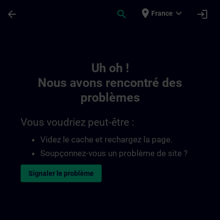
Passer au contenu principal
Page chargée
place
expand_more
arrow_back
search
login
France
Toc | SITRAIN
Uh oh !
Nous avons rencontré des
problèmes
Vous voudriez peut-être :
Videz le cache et rechargez la page.
Soupçonnez-vous un problème de site ?
Signaler le problème