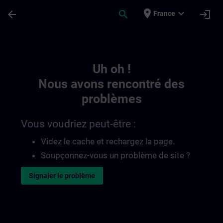
Passer au contenu principal
Page chargée
place
expand_more
arrow_back
search
login
France
Toc | SITRAIN
Uh oh !
Nous avons rencontré des
problèmes
Vous voudriez peut-être :
Videz le cache et rechargez la page.
Soupçonnez-vous un problème de site ?
Signaler le problème