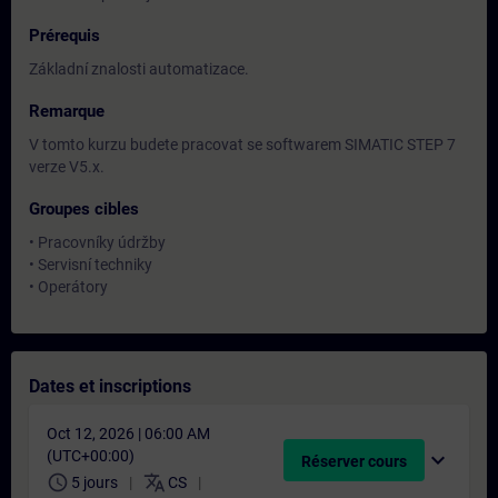
Prérequis
Základní znalosti automatizace.
Remarque
V tomto kurzu budete pracovat se softwarem SIMATIC STEP 7
verze V5.x.
Groupes cibles
• Pracovníky údržby
• Servisní techniky
• Operátory
Dates et inscriptions
Oct 12, 2026 | 06:00 AM
(UTC+00:00)
expand_more
Réserver cours
schedule
translate
5 jours
CS