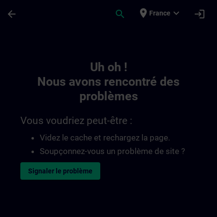
Passer au contenu principal
Page chargée
place
expand_more
arrow_back
search
login
France
Toc | SITRAIN
Uh oh !
Nous avons rencontré des
problèmes
Vous voudriez peut-être :
Videz le cache et rechargez la page.
Soupçonnez-vous un problème de site ?
Signaler le problème