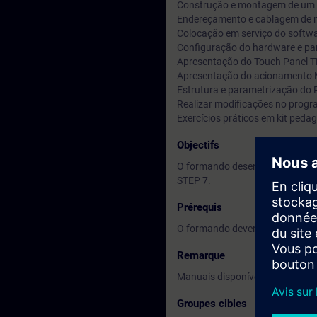
Construção e montagem de um 
Endereçamento e cablagem de m
Colocação em serviço do softw
Configuração do hardware e pa
Apresentação do Touch Panel T
Apresentação do acionamento
Estrutura e parametrização do
Realizar modificações no prog
Exercícios práticos em kit pe
Objectifs
O formando desenvolve program
STEP 7.
Prérequis
O formando deverá ter noções d
Remarque
Manuais disponíveis em portug
Groupes cibles