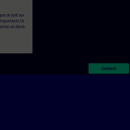
que ce soit sur
 importants (6
evrez un devis
Contact