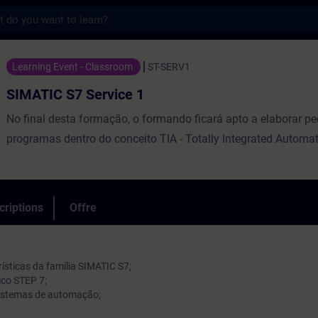
s
Service 1 - Entraînement - Formation - Fo
Learning Event - Classroom
ST-SERV1
SIMATIC S7 Service 1
No final desta formação, o formando ficará apto a elaborar p
programas dentro do conceito TIA - Totally Integrated Automat
criptions
Offre
ísticas da família SIMATIC S7;
co STEP 7;
istemas de automação;