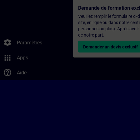
Demande de formation excl
Veuillez remplir le formulaire ci
site, en ligne ou dans notre ce
personnes ou plus). Après avoir
de notre part.
settings
Paramètres
Demander un devis exclusif
apps
Apps
help_outline
Aide