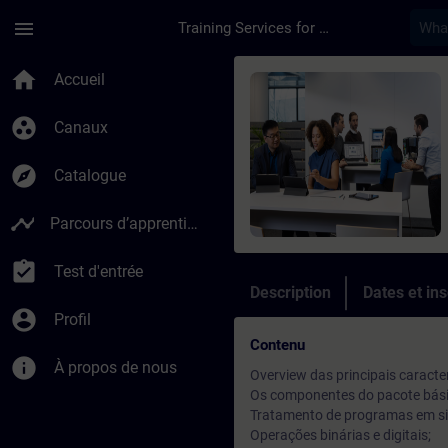
Passer au contenu principal
Page chargée
menu
Training Services for Digital Industries
Cours - SIMATIC S7 
home
Accueil
group_work
Canaux
explore
Catalogue
timeline
Parcours d’apprentissage
assignment_turned_in
Test d'entrée
Description
Dates et ins
account_circle
Profil
Contenu
info
À propos de nous
Overview das principais caracter
Os componentes do pacote bási
Tratamento de programas em s
Operações binárias e digitais;