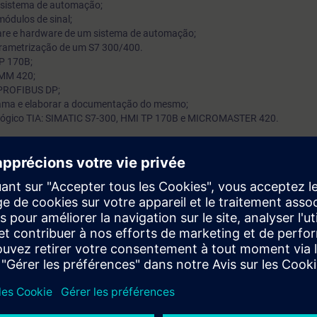
sistema de automação;
ódulos de sinal;
are e hardware de um sistema de automação;
rametrização de um S7 300/400.
P 170B;
 MM 420;
 PROFIBUS DP;
rama e elaborar a documentação do mesmo;
dagógico TIA: SIMATIC S7-300, HMI TP 170B e MICROMASTER 420.
ação básica e configura o hardware dos equipamentos S7-300/400 co
e automação e de Windows na ótica do utilizador
uês.