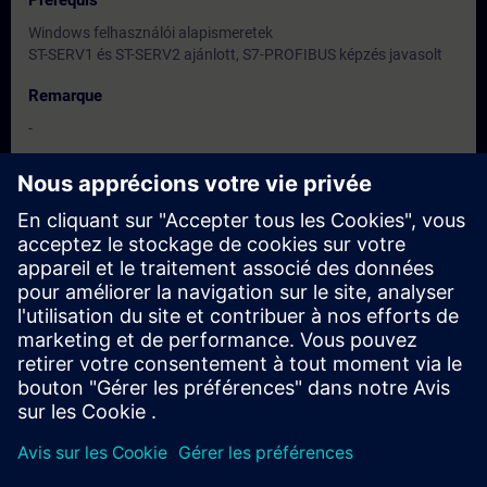
Prérequis
Windows felhasználói alapismeretek
ST-SERV1 és ST-SERV2 ajánlott, S7-PROFIBUS képzés javasolt
Remarque
-
Groupes cibles
Programozók és vezető karbantartók
Dates et inscriptions
Actuellement, aucun événement disponible
Inscrivez-vous sur la liste de demandes et recevez une
notification dès que de nouvelles dates sont disponibles.
Activer le service de notification