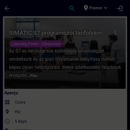
Passer au contenu principal
Page chargée
place
expand_more
arrow_back
search
login
France
Cours - SIMATIC S7 programozói tanfolyam
SIMATIC S7 programozói tanfolyam
more_vert
Learning Event - Classroom
Az S7-es rendszer sok különleges lehetőséggel
rendelkezik és az ipari folyamatok irányítása mellett
képes olyan feldolgozási, illetve adatkezelési feladatok
elvégzés...
Plus
Aperçu
widgets
Cours
where_to_vote
HU
access_time
5 days