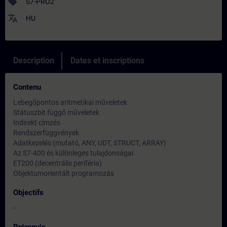
sell
S7-PRO2
translate
HU
Description
Dates et inscriptions
Contenu
Lebegőpontos aritmetikai műveletek
Státuszbit függő műveletek
Indirekt címzés
Rendszerfüggvények
Adatkezelés (mutató, ANY, UDT, STRUCT, ARRAY)
Az S7-400 és különleges tulajdonságai
ET200 (decentrális periféria)
Objektumorientált programozás
Objectifs
-