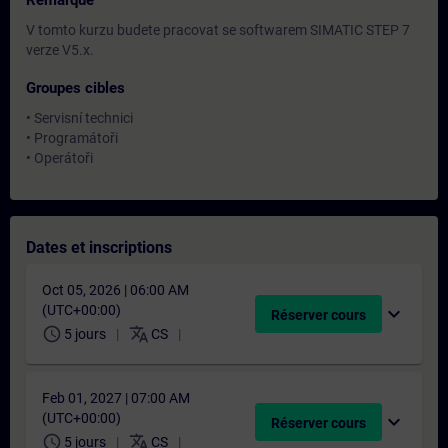
Remarque
V tomto kurzu budete pracovat se softwarem SIMATIC STEP 7
verze V5.x.
Groupes cibles
• Servisní technici
• Programátoři
• Operátoři
Dates et inscriptions
Oct 05, 2026 | 06:00 AM
(UTC+00:00)
expand_more
Réserver cours
schedule
translate
5 jours
CS
Feb 01, 2027 | 07:00 AM
(UTC+00:00)
expand_more
Réserver cours
schedule
translate
5 jours
CS