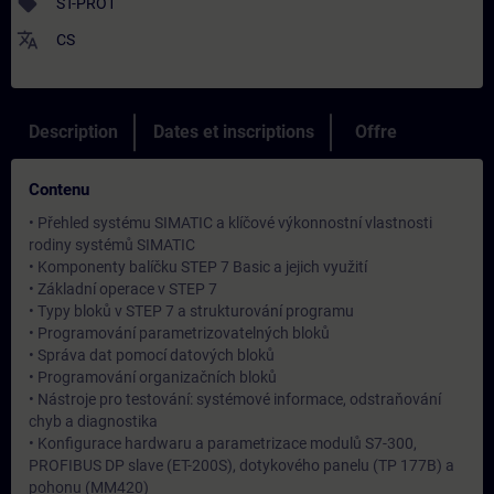
sell
ST-PRO1
translate
CS
Description
Dates et inscriptions
Offre
Contenu
• Přehled systému SIMATIC a klíčové výkonnostní vlastnosti
rodiny systémů SIMATIC
• Komponenty balíčku STEP 7 Basic a jejich využití
• Základní operace v STEP 7
• Typy bloků v STEP 7 a strukturování programu
• Programování parametrizovatelných bloků
• Správa dat pomocí datových bloků
• Programování organizačních bloků
• Nástroje pro testování: systémové informace, odstraňování
chyb a diagnostika
• Konfigurace hardwaru a parametrizace modulů S7-300,
PROFIBUS DP slave (ET-200S), dotykového panelu (TP 177B) a
pohonu (MM420)