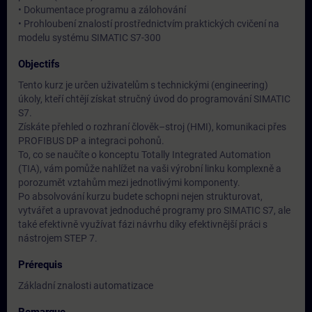
• Dokumentace programu a zálohování
• Prohloubení znalostí prostřednictvím praktických cvičení na
modelu systému SIMATIC S7-300
Objectifs
Tento kurz je určen uživatelům s technickými (engineering)
úkoly, kteří chtějí získat stručný úvod do programování SIMATIC
S7.
Získáte přehled o rozhraní člověk–stroj (HMI), komunikaci přes
PROFIBUS DP a integraci pohonů.
To, co se naučíte o konceptu Totally Integrated Automation
(TIA), vám pomůže nahlížet na vaši výrobní linku komplexně a
porozumět vztahům mezi jednotlivými komponenty.
Po absolvování kurzu budete schopni nejen strukturovat,
vytvářet a upravovat jednoduché programy pro SIMATIC S7, ale
také efektivně využívat fázi návrhu díky efektivnější práci s
nástrojem STEP 7.
Prérequis
Základní znalosti automatizace