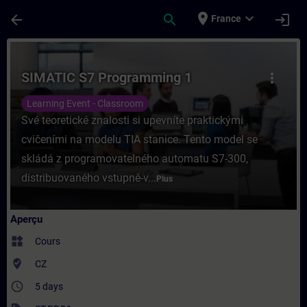
Passer au contenu principal
Page chargée
place
expand_more
arrow_back
search
login
France
Cours - SIMATIC S7 Programming 1 - Entra
SIMATIC S7 Programming 1
more_vert
Learning Event - Classroom
Své teoretické znalosti si upevníte praktickými
cvičeními na modelu TIA stanice. Tento model se
skládá z programovatelného automatu S7-300,
distribuovaného vstupně-v...
Plus
Aperçu
widgets
Cours
where_to_vote
CZ
access_time
5 days