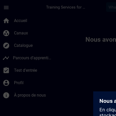
Passer au contenu principal
Page chargée
menu
Training Services for Digital Industries
Toc | SITRAIN
home
Accueil
group_work
Canaux
Nous avon
explore
Catalogue
timeline
Parcours d’apprentissage
assignment_turned_in
Test d'entrée
account_circle
Profil
info
À propos de nous