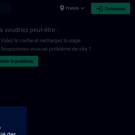
place
expand_more
login
earch
France
Connexion
 voudriez peut-être :
Videz le cache et rechargez la page.
Soupçonnez-vous un problème de site ?
naler le problème