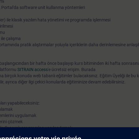
ımı
 Portal'da software unit kullanma yöntemleri
er) ile klasik yazılım hata yönetimi ve programda işlenmesi
irilmesi
onu
 ile çalışma
 ortamında pratik alıştırmalar yoluyla içeriklerin daha derinlemesine anlaş
s başlangıcından bir hafta önce başlayıp kurs bitiminden iki hafta sonrası
 platformu
SITRAIN access
'e ücretsiz erişim. Burada
a birçok konuda web tabanlı eğitimler bulacaksınız. Eğitim Üyeliği ile bu k
lir, ayrıca diğer ilgi çekici konularda eğitiminize devam edebilirsiniz.
arı yapabileceksiniz:
 anlamak
temlerini uygulamak
erini çözmek
ni kullanarak programları yapılandırmak
kullanmak