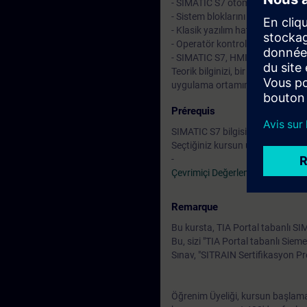
- SIMATIC S7 otomasyon sistemi 
- Sistem bloklarını ve versiyonlu
- Klasik yazılım hata işleme ve
- Operatör kontrol ve izleme sis
- SIMATIC S7, HMI ve PROFINET 
Teorik bilginizi, bir SIMATIC S
uygulama ortamımızdaki çok sayıd
Prérequis
SIMATIC S7 bilgisi (TIA-PRO1'e ka
Seçtiğiniz kursun uzmanlık alanı
-
Çevrimiçi Değerlendirme Testi
Remarque
Bu kursta, TIA Portal tabanlı SI
Bu, sizi "TIA Portal tabanlı Siem
Sınav, "SITRAIN Sertifikasyon P
Öğrenim Üyeliği, kursun başlama