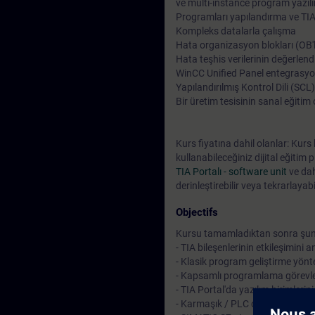
ve multi-instance program yazıl
Programları yapılandırma ve TIA
Kompleks datalarla çalışma
Hata organizasyon blokları (OB'l
Hata teşhis verilerinin değerlend
WinCC Unified Panel entegrasy
Yapılandırılmış Kontrol Dili (SCL)
Bir üretim tesisinin sanal eğitim
Kurs fiyatına dahil olanlar: Kur
kullanabileceğiniz dijital eğitim
TIA Portalı - software unit
ve dah
derinleştirebilir veya tekrarlayabi
Objectifs
Kursu tamamladıktan sonra şunl
- TIA bileşenlerinin etkileşimini
- Klasik program geliştirme yön
- Kapsamlı programlama görevl
- TIA Portal'da yazılım birimleri
- Karmaşık / PLC data tiplerini 