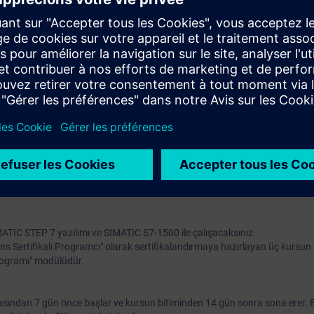
ile veri yönetimini (aritmetik ve program denetim fonksiyonları) uygulam
 blokları uygulamak
 değerlendirme kodu programlamak
temi (WinCC Unified Panel)
IO'dan oluşan TIA sistemini yapılandırmak
7-1500 otomasyon sistemi, WinCC Unified Panel ve sanal bir modelden oluş
a pratik odaklı alıştırma ile derinleştireceksiniz.
rşılık gelen) ve bu bilgiyi kullanmada pratik deneyimli olmak.
nıza uygun olduğundan emin olmak için mevcut çevrimiçi giriş testini kulla
MATIC STEP 7 yazılımı ve SIMATIC S7-1500 ile çalışacaksınız.
ens Sertifikalı Programcı" olarak sertifikalandırmaya hazırlayan üç kursun i
rogramı" modülüdür.
sından 7 gün önce başlar ve kursun bitiminden 14 gün sonra sona erer. 