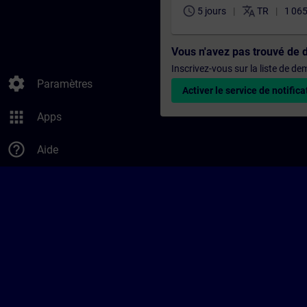
schedule
translate
5 jours
TR
1 065
Vous n'avez pas trouvé de 
Inscrivez-vous sur la liste de d
settings
Paramètres
Activer le service de notifica
apps
Apps
help_outline
Aide