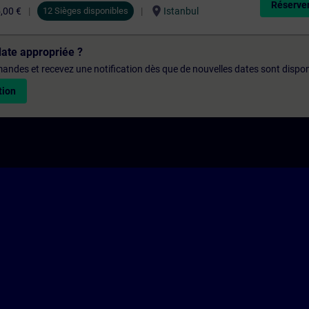
Réserver
location_on
,00 €
12 Sièges disponibles
Istanbul
date appropriée ?
emandes et recevez une notification dès que de nouvelles dates sont dispon
tion