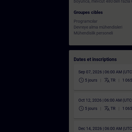
boyunca, mevcut 480'den fazla we
Groupes cibles
Programcılar
Devreye alma mühendisleri
Mühendislik personeli
Dates et inscriptions
Sep 07, 2026 | 06:00 AM (UT
schedule
translate
5 jours
TR
1 065
Oct 12, 2026 | 06:00 AM (UT
schedule
translate
5 jours
TR
1 065
Dec 14, 2026 | 06:00 AM (UT