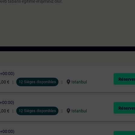
b tabanlı eğitime erişiminiz olur.
C+00:00)
Réserver
location_on
,00 €
12 Sièges disponibles
Istanbul
C+00:00)
Réserver
location_on
,00 €
12 Sièges disponibles
Istanbul
C+00:00)