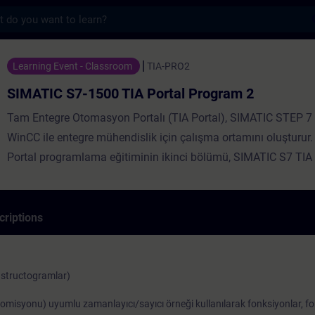
s
1500 TIA Portal Program 2 - Entraînement 
Learning Event - Classroom
TIA-PRO2
SIMATIC S7-1500 TIA Portal Program 2
Tam Entegre Otomasyon Portalı (TIA Portal), SIMATIC STEP 7
WinCC ile entegre mühendislik için çalışma ortamını oluşturur
Portal programlama eğitiminin ikinci bölümü, SIMATIC S7 TIA 
programlama 1 kursunda edinilen TIA Portal bilgisine dayanm
STEP 7, SIMATIC S7, HMI ve PROFINET IO'yu içermektedir. Ka
işlemler hakkındaki bilginizi genişletecek ve Yapılandırılmış Kon
criptions
(SCL) programlama diline giriş yapacaksınız. Analog değer iş
karmaşık veri tipleriyle veri yönetiminin yanı sıra, programla ilg
değerlendirilmesi de ele alınmaktadır. Aktarılan bilgiler sayesin
 structogramlar)
PLC programlaması için yeni bir ivme ve fikir edineceksiniz.
Komisyonu) uyumlu zamanlayıcı/sayıcı örneği kullanılarak fonksiyonlar, fo