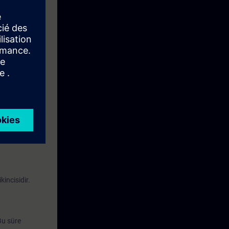
ak
an sanal
nabilirsiniz.
kincisidir.
Bu süre