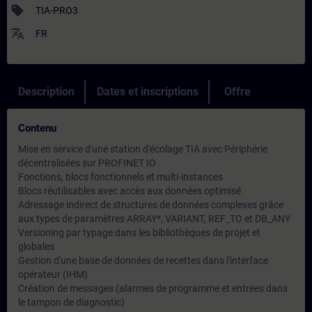
sell
TIA-PRO3
translate
FR
Description
Dates et inscriptions
Offre
Contenu
Mise en service d'une station d'écolage TIA avec Périphérie
décentralisées sur PROFINET IO
Fonctions, blocs fonctionnels et multi-instances
Blocs réutilisables avec accès aux données optimisé
Adressage indirect de structures de données complexes grâce
aux types de paramètres ARRAY*, VARIANT, REF_TO et DB_ANY
Versioning par typage dans les bibliothèques de projet et
globales
Gestion d'une base de données de recettes dans l'interface
opérateur (IHM)
Création de messages (alarmes de programme et entrées dans
le tampon de diagnostic)