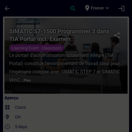
Passer au contenu principal
Page chargée
place
expand_more
arrow_back
search
login
France
Cours - SIMATIC S7-1500 Programmer 3 dan
SIMATIC S7-1500 Programmer 3 dans
share
TIA Portal incl. Examen
Learning Event - Classroom
Le portail d'automatisation totalement intégré (TIA
Portal) constitue l'environnement de travail idéal pour
l'ingénierie intégrée avec SIMATIC STEP 7 et SIMATIC
WinC...
Plus
Aperçu
widgets
Cours
where_to_vote
CH
access_time
5 days