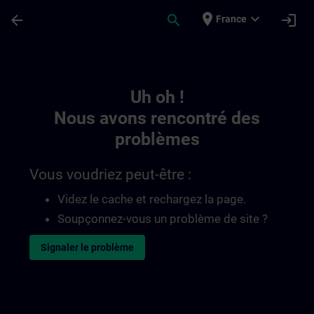
Passer au contenu principal
Page chargée
place
expand_more
arrow_back
search
login
France
Toc | SITRAIN
Uh oh !
Nous avons rencontré des
problèmes
Vous voudriez peut-être :
Videz le cache et rechargez la page.
Soupçonnez-vous un problème de site ?
Signaler le problème