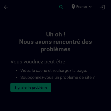
Passer au contenu principal
Page chargée
place
expand_more
arrow_back
search
login
France
Toc | SITRAIN
Uh oh !
Nous avons rencontré des
problèmes
Vous voudriez peut-être :
Videz le cache et rechargez la page.
Soupçonnez-vous un problème de site ?
Signaler le problème