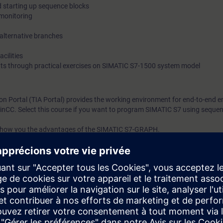
starting up sequence blocks
monitoring
alternative branches
cilities
ts through practical exercises on SIMATIC S7-1500 system model
on Portal (TIA Portal) provides the working environment for end-to-end e
CC. Select this course if you want to program SIMATIC S7 using sequent
 show you the advantages of the SIMATIC S7-GRAPH.
cipants about the complete language and performance scope of the seque
pment environment.
will create, commission, and test your own sequential controls programs. 
uce the amount of time spent on creating and maintaining programs throug
sed on TIA Portal equivalent to the TIA-SYSUP, TIA-SERV1 or TIA-PRO1 