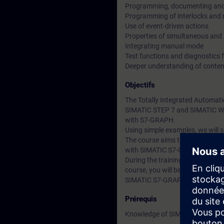
Programming, documenting and 
Programming of interlocks and 
Use of event-driven actions
Properties of simultaneous and 
Integrating manual mode
Test functions and diagnostics fa
Deeper understanding of conten
Objectifs
The Totally Integrated Automati
SIMATIC STEP 7 and SIMATIC Win
with S7-GRAPH.
Using simple examples, we will
The course aims to inform parti
with SIMATIC S7-GRAPH develo
During the training course, you 
course, you will be able to red
SIMATIC S7-GRAPH.
Prérequis
Knowledge of SIMATIC STEP 7 ba