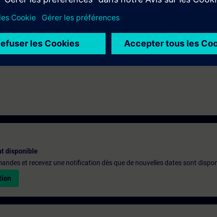
th the SIMATIC STEP 7 software based on TIA Portal.
t disponible
emandes et recevez une notification dès que de nouvelles dates sont dispon
tion