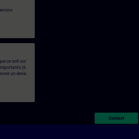
verrons
que ce soit sur
 importants (6
evrez un devis
Contact