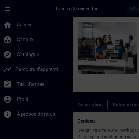
Passer au contenu principal
Page chargée
menu
Training Services for Digital Industries
Cours - SIMATIC pro
home
Accueil
group_work
Canaux
explore
Catalogue
timeline
Parcours d’apprentissage
assignment_turned_in
Test d'entrée
account_circle
Profil
Description
Dates et ins
info
À propos de nous
Contenu
Design, structure and methods 
Planning and configuring seque