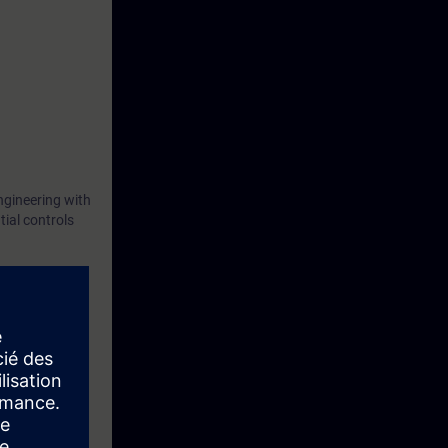
ngineering with
ial controls
ntial controls
After the
h the use of
course.