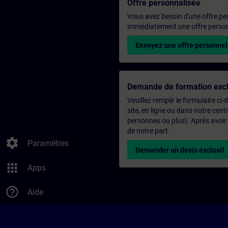
Offre personnalisée
Vous avez besoin d'une offre pe
immédiatement une offre personn
Envoyez une offre personnel
Demande de formation excl
Veuillez remplir le formulaire ci
site, en ligne ou dans notre ce
personnes ou plus). Après avoir
de notre part.
settings
Paramètres
Demander un devis exclusif
apps
Apps
help_outline
Aide