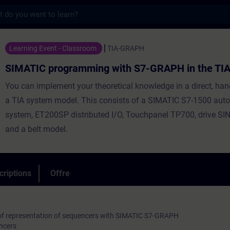
s
gramming with S7-GRAPH in the TIA Portal
Learning Event - Classroom
TIA-GRAPH
SIMATIC programming with S7-GRAPH in the TIA
You can implement your theoretical knowledge in a direct, ha
a TIA system model. This consists of a SIMATIC S7-1500 aut
system, ET200SP distributed I/O, Touchpanel TP700, drive 
and a belt model.
criptions
Offre
of representation of sequencers with SIMATIC S7-GRAPH
ncers