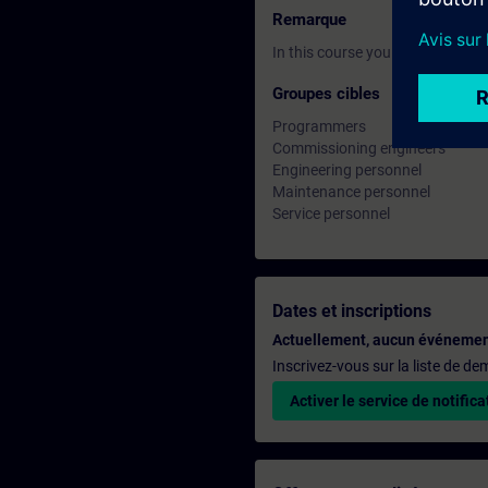
Remarque
In this course you will work wi
Groupes cibles
Programmers
Commissioning engineers
Engineering personnel
Maintenance personnel
Service personnel
Dates et inscriptions
Actuellement, aucun événemen
Inscrivez-vous sur la liste de d
Activer le service de notifica