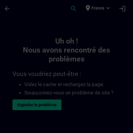
Passer au contenu principal
Page chargée
place
expand_more
arrow_back
search
login
France
Toc | SITRAIN
Uh oh !
Nous avons rencontré des
problèmes
Vous voudriez peut-être :
Videz le cache et rechargez la page.
Soupçonnez-vous un problème de site ?
Signaler le problème