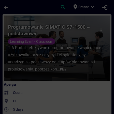
Passer au contenu principal
Page chargée
place
expand_more
arrow_back
search
login
France
Cours - Programowanie SIMATIC S7-1500 ‒
Programowanie SIMATIC S7-1500 ‒
more_vert
podstawowy
Learning Event - Classroom
TIA Portal - efektywne oprogramowanie wspierające
użytkownika przez cały cykl eksploatacyjny
urządzenia - począwszy od etapów planowania i
projektowania, poprzez kon...
Plus
Aperçu
widgets
Cours
where_to_vote
PL
access_time
5 days