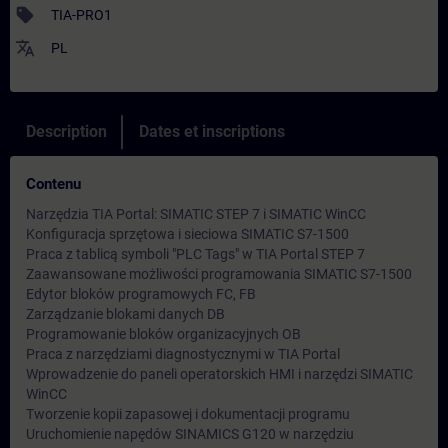
sell
TIA-PRO1
translate
PL
Description
Dates et inscriptions
Contenu
Narzędzia TIA Portal: SIMATIC STEP 7 i SIMATIC WinCC
Konfiguracja sprzętowa i sieciowa SIMATIC S7-1500
Praca z tablicą symboli "PLC Tags" w TIA Portal STEP 7
Zaawansowane możliwości programowania SIMATIC S7-1500
Edytor bloków programowych FC, FB
Zarządzanie blokami danych DB
Programowanie bloków organizacyjnych OB
Praca z narzędziami diagnostycznymi w TIA Portal
Wprowadzenie do paneli operatorskich HMI i narzędzi SIMATIC
WinCC
Tworzenie kopii zapasowej i dokumentacji programu
Uruchomienie napędów SINAMICS G120 w narzędziu