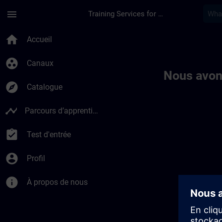
Passer au contenu principal
Page chargée
menu
Training Services for Digital Industries
Toc | SITRAIN
home
Accueil
group_work
Canaux
Nous avon
explore
Catalogue
timeline
Parcours d’apprentissage
assignment_turned_in
Test d'entrée
account_circle
Profil
info
À propos de nous