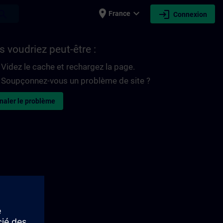
place
expand_more
login
earch
France
Connexion
 voudriez peut-être :
Videz le cache et rechargez la page.
Soupçonnez-vous un problème de site ?
naler le problème