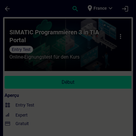
Passer au contenu principal
Page chargée
place
expand_more
arrow_back
search
login
France
Cours - SIMATIC Programmieren 3 in TIA P
SIMATIC Programmieren 3 in TIA
more_vert
Portal
Entry Test
Online-Eignungstest für den Kurs
Début
Aperçu
widgets
Entry Test
Expert
payment
Gratuit