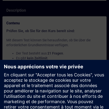
Description
Contenu
Prüfen Sie, ob Sie für den Kurs bereit sind:
Mit diesem Test können Sie herausfinden, ob Sie über die
erforderlichen Grundkenntnisse verfügen.
Der Test besteht aus
21 Fragen
.
Es gibt
kein Zeitlimit
.
Wenn Sie
mehr als 70% der Fragen richtig
beantworten,
sind Sie bereit für den Kurs.
Wenn Sie
weniger als 70 %
erreichen, empfehlen wir
Ihnen, den Kurs
SIMATIC Programmieren 2 in TIA Portal
(TIA-PRO2) zu besuchen, um Ihre Grundlagen zu
vertiefen.
Ce contenu fait partie de