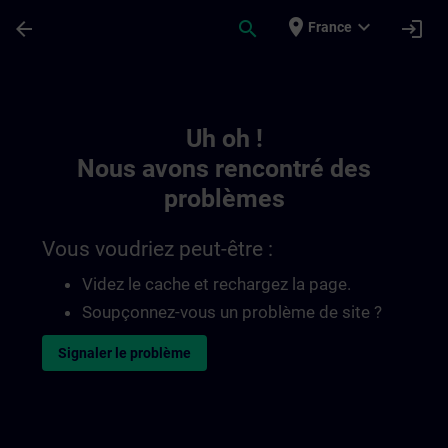
Passer au contenu principal
Page chargée
place
expand_more
arrow_back
search
login
France
Toc | SITRAIN
Uh oh !
Nous avons rencontré des
problèmes
Vous voudriez peut-être :
Videz le cache et rechargez la page.
Soupçonnez-vous un problème de site ?
Signaler le problème