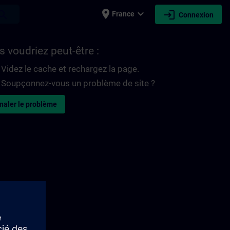
place
expand_more
login
earch
France
Connexion
 voudriez peut-être :
Videz le cache et rechargez la page.
Soupçonnez-vous un problème de site ?
naler le problème