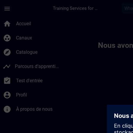
Passer au contenu principal
Page chargée
menu
Training Services for Digital Industries
Toc | SITRAIN
home
Accueil
group_work
Canaux
Nous avon
explore
Catalogue
timeline
Parcours d’apprentissage
assignment_turned_in
Test d'entrée
account_circle
Profil
info
À propos de nous