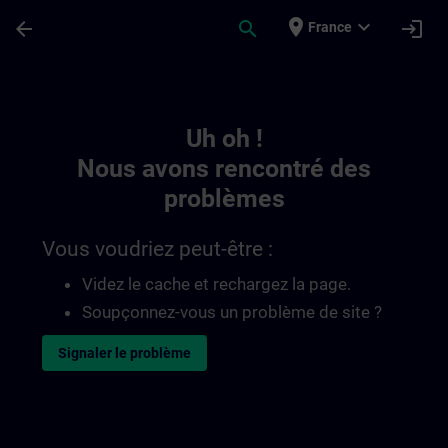
Passer au contenu principal
Page chargée
place
expand_more
arrow_back
search
login
France
Toc | SITRAIN
Uh oh !
Nous avons rencontré des
problèmes
Vous voudriez peut-être :
Videz le cache et rechargez la page.
Soupçonnez-vous un problème de site ?
Signaler le problème