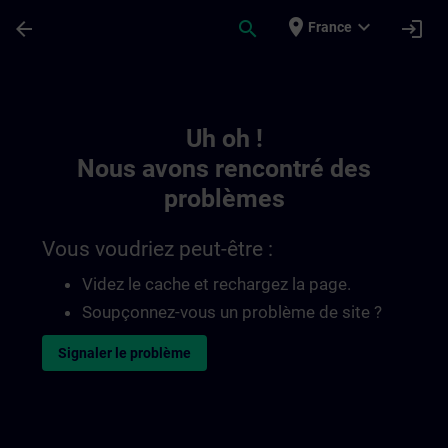
Passer au contenu principal
Page chargée
place
expand_more
arrow_back
search
login
France
Toc | SITRAIN
Uh oh !
Nous avons rencontré des
problèmes
Vous voudriez peut-être :
Videz le cache et rechargez la page.
Soupçonnez-vous un problème de site ?
Signaler le problème